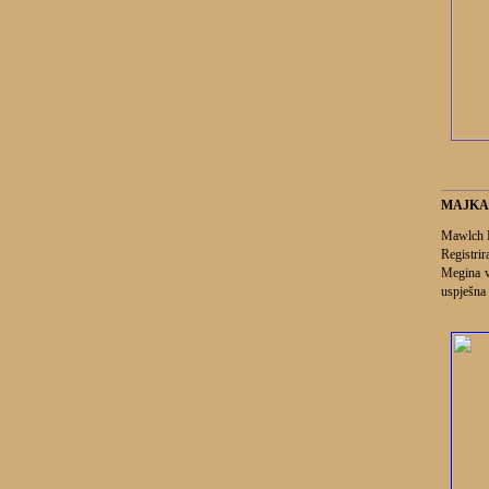
MAJKA
Mawlch M
Registrir
Megina vl
uspješna 