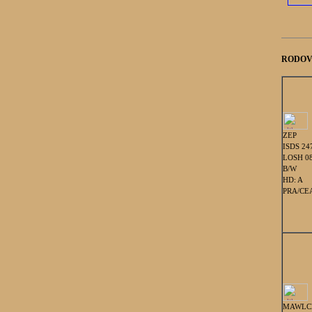
RODOV
ZEP
ISDS 24
LOSH 0
B/W
HD: A
PRA/CEA
MAWLC