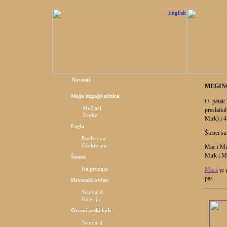
Novosti
MEGIN
Moja uzgajivačnica
U petak 
Mužjaci
preslatk
Ženke
Mirk) i 
Legla
Štenci su
Prethodna
Očekivana
Mac i Mis
Mirk i Me
Štenci
Na prodaju
Moss
je 
pas.
Hrvatski ovčar
Standard
Galerija
Graničarski koli
Standard