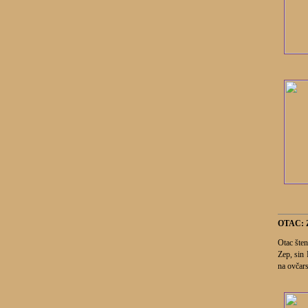
OTAC: 
Otac šten
Zep, sin
na ovčars