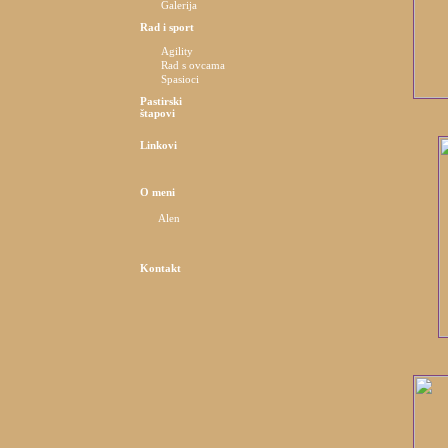
Galerija
Rad i sport
Agility
Rad s ovcama
Spasioci
Pastirski
štapovi
Linkovi
O meni
Alen
Kontakt