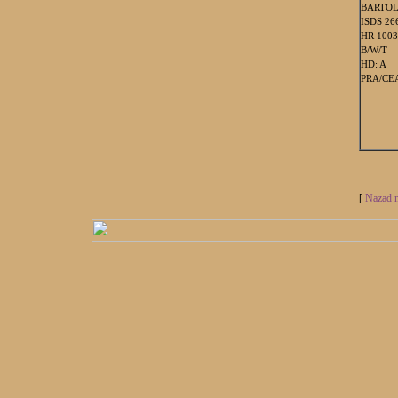
BARTOL
ISDS 26
HR 1003
B/W/T
HD: A
PRA/CEA
[
Nazad n