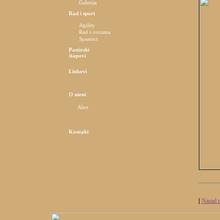
Galerija
Rad i sport
Agility
Rad s ovcama
Spasioci
Pastirski
štapovi
Linkovi
O meni
Alen
Kontakt
[
Nazad n