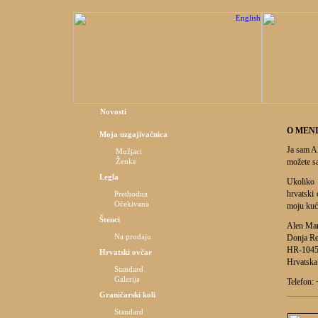
Novosti
O MEN
Moja uzgajivačnica
Ja sam Al
Mužjaci
Ženke
možete sa
Legla
Ukoliko 
hrvatski 
Prethodna
Očekivana
moju kuć
Štenci
Alen Mar
Na prodaju
Donja Re
HR-10450
Hrvatski ovčar
Hrvatska
Standard
Galerija
Telefon:
Graničarski koli
Standard