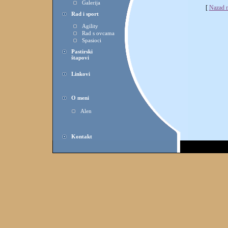
Galerija
[
Nazad n
Rad i sport
Agility
Rad s ovcama
Spasioci
Pastirski
štapovi
Linkovi
O meni
Alen
Kontakt