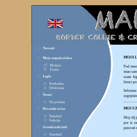
Novosti
MOJA 
Moja uzgajivačnica
Mužjaci
Pod ime
Ženke
imao sam 
Legla
osam leg
štenci pr
Prethodna
Očekivana
Informac
Štenci
uzgojnim
Na prodaju
MOJ U
Hrvatski ovčar
Standard
Moj cilj 
Galerija
pse iz r
Graničarski koli
putovati 
Standard