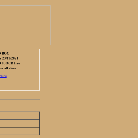
0 BOC
a 23/11/2021
 0, OCD free
 all clear
nica