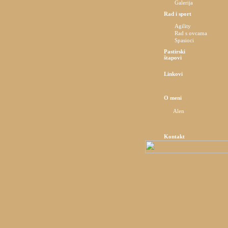
Galerija
Rad i sport
Agility
Rad s ovcama
Spasioci
Pastirski
štapovi
Linkovi
O meni
Alen
Kontakt