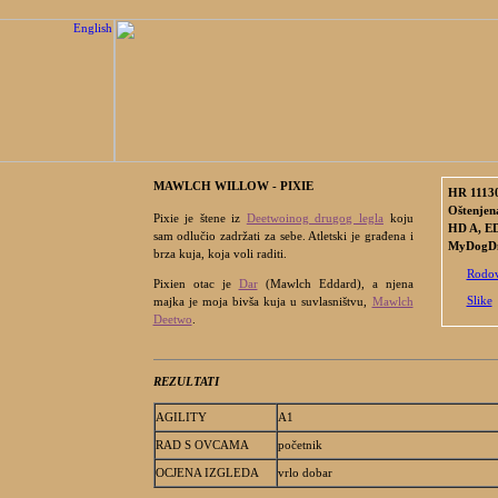
MAWLCH WILLOW - PIXIE
HR 1113
Oštenjen
Pixie je štene iz
Deetwoinog drugog legla
koju
HD A, ED
sam odlučio zadržati za sebe. Atletski je građena i
MyDogDna
brza kuja, koja voli raditi.
Rodov
Pixien otac je
Dar
(Mawlch Eddard), a njena
Slike
majka je moja bivša kuja u suvlasništvu,
Mawlch
Deetwo
.
REZULTATI
AGILITY
A1
RAD S OVCAMA
početnik
OCJENA IZGLEDA
vrlo dobar