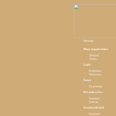
Novosti
Moja uzgajivačnica
Mužjaci
Ženke
Legla
Prethodna
Očekivana
Štenci
Na prodaju
Hrvatski ovčar
Standard
Galerija
Graničarski koli
Standard