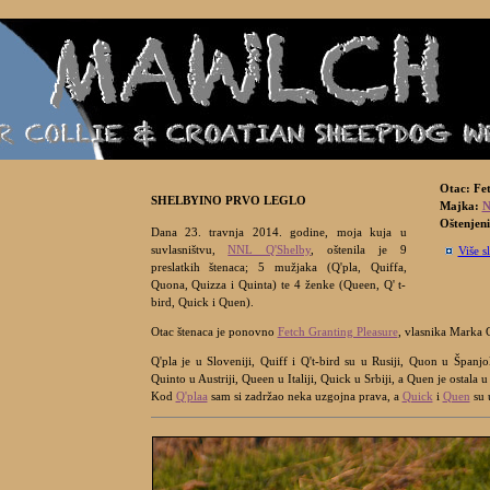
Otac: Fe
SHELBYINO PRVO LEGLO
Majka:
N
Oštenjeni
Dana 23. travnja 2014. godine, moja kuja u
suvlasništvu,
NNL Q'Shelby
, oštenila je 9
Više s
preslatkih štenaca; 5 mužjaka (Q'pla, Quiffa,
Quona, Quizza i Quinta) te 4 ženke (Queen, Q' t-
bird, Quick i Quen).
Otac štenaca je ponovno
Fetch Granting Pleasure
, vlasnika Marka 
Q'pla je u Sloveniji, Quiff i Q't-bird su u Rusiji, Quon u Španj
Quinto u Austriji, Queen u Italiji, Quick u Srbiji, a Quen je ostala 
Kod
Q'plaa
sam si zadržao neka uzgojna prava, a
Quick
i
Quen
su 