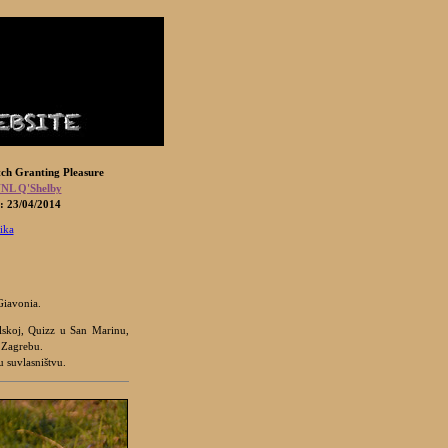
tch Granting Pleasure
NL Q'Shelby
: 23/04/2014
lika
Giavonia.
olskoj, Quizz u San Marinu,
u Zagrebu.
u suvlasništvu.