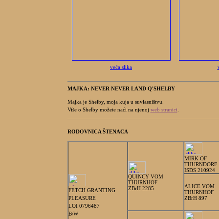
veća slika
MAJKA: NEVER NEVER LAND Q'SHELBY
Majka je Shelby, moja kuja u suvlasništvu.
Više o Shelby možete naći na njenoj
web stranici
.
RODOVNICA ŠTENACA
MIRK OF
THURNDORF
ISDS 210924
QUINCY VOM
THURNHOF
ALICE VOM
ZBrH 2285
FETCH GRANTING
THURNHOF
PLEASURE
ZBrH 897
LOI 0796487
B/W