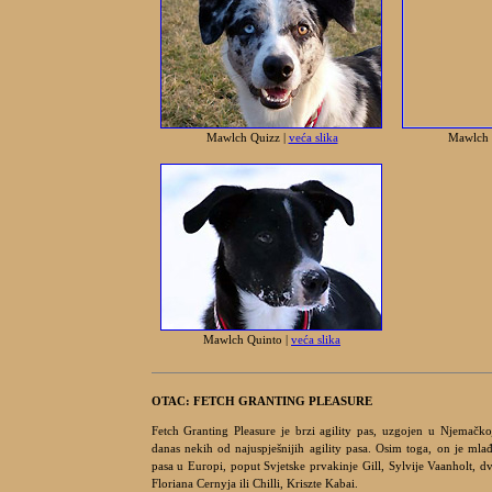
Mawlch Quizz |
veća slika
Mawlch 
Mawlch Quinto |
veća slika
OTAC:
FETCH GRANTING PLEASURE
Fetch Granting Pleasure je brzi agility pas, uzgojen u Njemačkoj
danas nekih od najuspješnijih agility pasa. Osim toga, on je mlađ
pasa u Europi, poput Svjetske prvakinje Gill, Sylvije Vaanholt, d
Floriana Cernyja ili Chilli, Kriszte
Kabai.