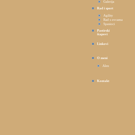
Galerija
Rad i sport
Agility
Rad s ovcama
Spasioci
Pastirski
štapovi
Linkovi
O meni
Alen
Kontakt