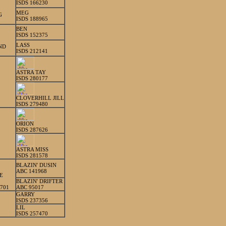
ISDS 166230
MEG
G
ISDS 188965
BEN
ISDS 152375
LASS
ND
ISDS 212141
ASTRA TAY
ISDS 280177
CLOVERHILL JILL
ISDS 279480
ORION
ISDS 287626
ASTRA MISS
ISDS 281578
BLAZIN' DUSIN
ABC 141968
E
BLAZIN' DRIFTER
701
ABC 95017
GARRY
ISDS 237356
LIL
ISDS 257470