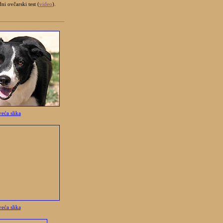
ni ovčarski test (
video
).
veća slika
veća slika