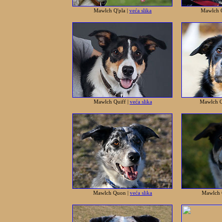
Mawlch Q'pla |
veća slika
Mawlch 
Mawlch Quiff |
veća slika
Mawlch Q'
Mawlch Quon |
veća slika
Mawlch 