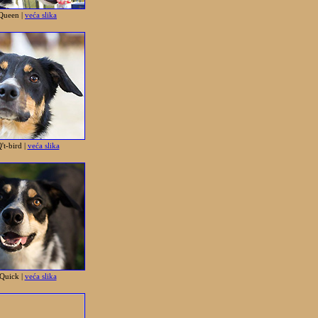
Queen |
veća slika
t-bird |
veća slika
Quick |
veća slika