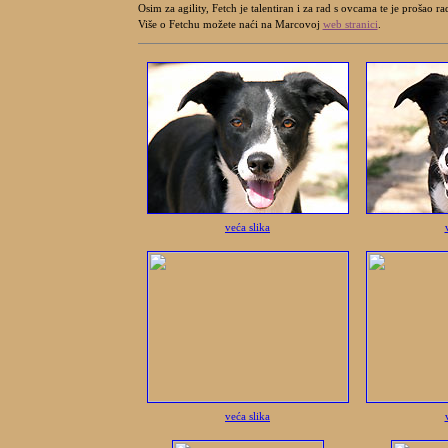
Osim za agility, Fetch je talentiran i za rad s ovcama te je prošao rad
Više o Fetchu možete naći na Marcovoj
web stranici
.
veća slika
veća slika