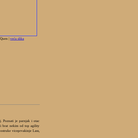
Quen |
veća slika
. Poznati je parnjak i otac
i brat nekim od top agility
vostruke viceprvakinje Lass,