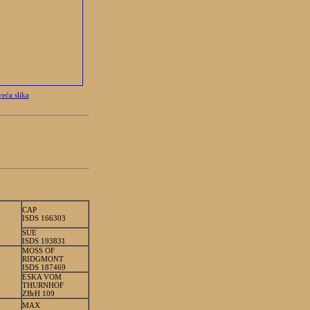
veća slika
CAP
ISDS 166303
SUE
ISDS 193831
MOSS OF
RIDGMONT
ISDS 187469
ESKA VOM
THURNHOF
ZBrH 109
MAX