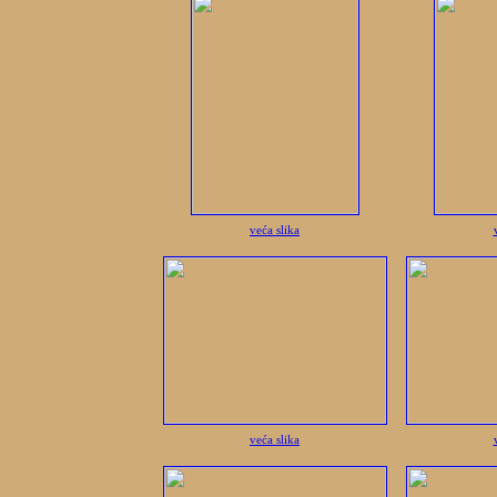
veća slika
veća slika