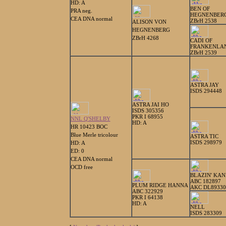
HD: A
BEN OF
PRA neg.
HEGNENBER
CEA DNA normal
ZBrH 2538
ALISON VON
HEGNENBERG
ZBrH 4268
CADI OF
FRANKENLA
ZBrH 2539
ASTRA JAY
ISDS 294448
ASTRA JAI HO
ISDS 305356
PKR I 68955
NNL Q'SHELBY
HD: A
HR 10423 BOC
Blue Merle tricolour
ASTRA TIC
ISDS 298979
HD: A
ED: 0
CEA DNA normal
OCD free
BLAZIN' KAN
ABC 182897
PLUM RIDGE HANNA
AKC DL89330
ABC 322929
PKR I 64138
HD: A
NELL
ISDS 283309