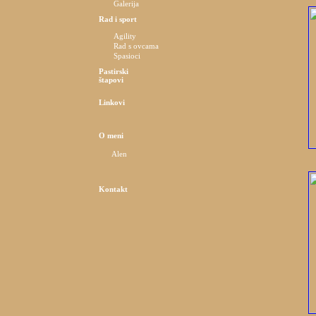
Galerija
Rad i sport
Agility
Rad s ovcama
Spasioci
Pastirski
štapovi
Linkovi
O meni
Alen
Kontakt