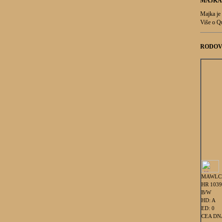
MAJKA
Majka je 
Više o Q
RODOV
MAWLC
HR 103
B/W
HD: A
ED: 0
CEA DNA