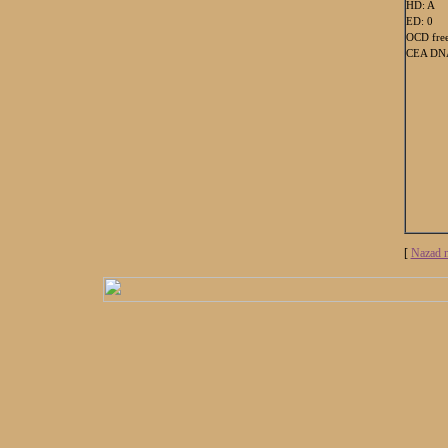
HD: A
ED: 0
OCD fre
CEA DNA
[
Nazad n