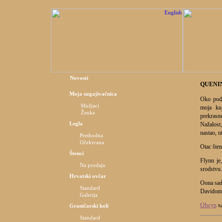
Novosti
QUENI
Moja uzgajivačnica
Oko podn
Mužjaci
moja ku
Ženke
prekrasne
Legla
Nažalost
nastao, ni
Prethodna
Očekivana
Otac šte
Štenci
Flynn je
Na prodaju
srodstvu.
Hrvatski ovčar
Oona sada
Standard
Davidom
Galerija
Olwyn
sa
Graničarski koli
Standard