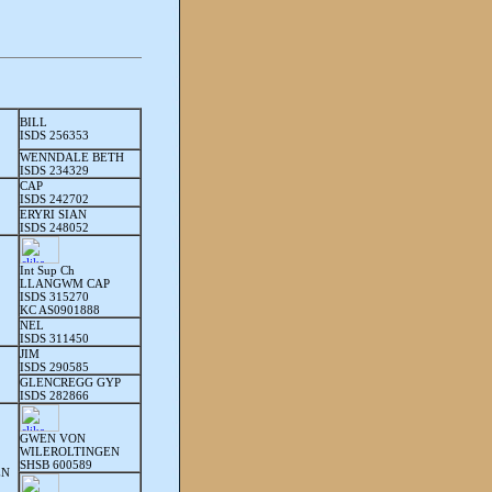
BILL
ISDS 256353
WENNDALE BETH
ISDS 234329
CAP
ISDS 242702
ERYRI SIAN
ISDS 248052
Int Sup Ch
LLANGWM CAP
ISDS 315270
KC AS0901888
NEL
ISDS 311450
JIM
ISDS 290585
GLENCREGG GYP
ISDS 282866
GWEN VON
WILEROLTINGEN
SHSB 600589
EN