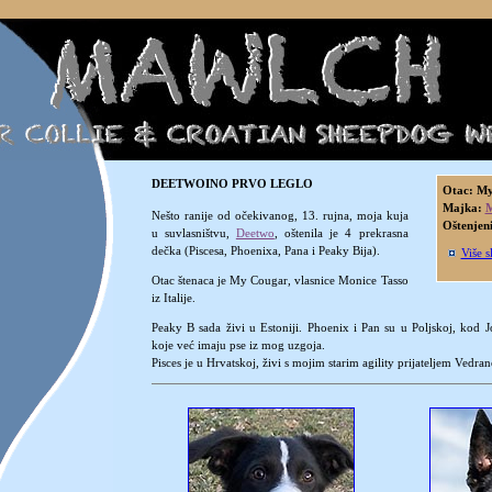
DEETWOINO PRVO LEGLO
Otac: M
Majka:
M
Nešto ranije od očekivanog, 13. rujna, moja kuja
Oštenjen
u suvlasništvu,
Deetwo
, oštenila je 4 prekrasna
dečka (Piscesa, Phoenixa, Pana i Peaky Bija).
Više s
Otac štenaca je My Cougar, vlasnice Monice Tasso
iz Italije.
Peaky B sada živi u Estoniji. Phoenix i Pan su u Poljskoj, kod
koje već imaju pse iz mog uzgoja.
Pisces je u Hrvatskoj, živi s mojim starim agility prijateljem Vedra