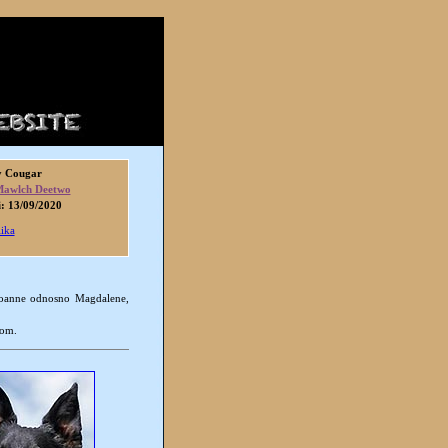
y Cougar
awlch Deetwo
i: 13/09/2020
lika
 Joanne odnosno Magdalene,
nom.