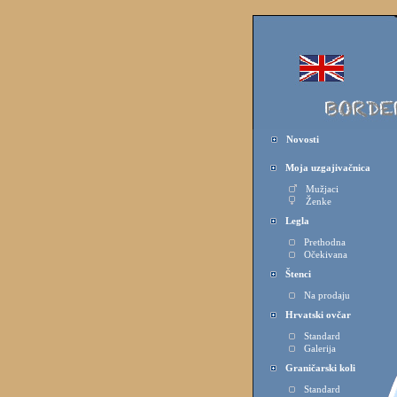
Novosti
Moja uzgajivačnica
Mužjaci
Ženke
Legla
Prethodna
Očekivana
Štenci
Na prodaju
Hrvatski ovčar
Standard
Galerija
Graničarski koli
Standard