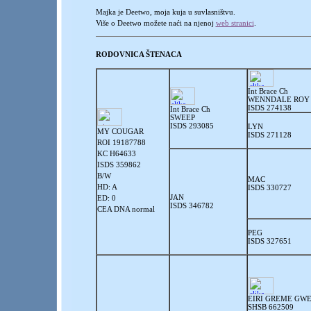
Majka je Deetwo, moja kuja u suvlasništvu.
Više o Deetwo možete naći na njenoj
web stranici
.
RODOVNICA ŠTENACA
Int Brace Ch
WENNDALE ROY
ISDS 274138
Int Brace Ch
SWEEP
ISDS 293085
LYN
MY COUGAR
ISDS 271128
ROI 19187788
KC H64633
ISDS 359862
B/W
MAC
HD: A
ISDS 330727
JAN
ED: 0
ISDS 346782
CEA DNA normal
PEG
ISDS 327651
EIRI GREME GW
SHSB 662509