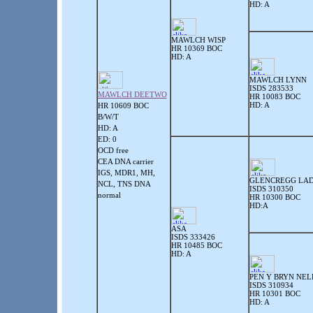
HD: A
MAWLCH WISP
HR 10369 BOC
HD: A
MAWLCH LYNN
ISDS 283533
MAWLCH DEETWO
HR 10083 BOC
HD: A
HR 10609 BOC
B/W/T
HD: A
ED: 0
OCD free
CEA DNA carrier
IGS, MDR1, MH,
GLENCREGG LA
NCL, TNS DNA
ISDS 310350
normal
HR 10300 BOC
HD:A
ASA
ISDS 333426
HR 10485 BOC
HD: A
PEN Y BRYN NEL
ISDS 310934
HR 10301 BOC
HD: A