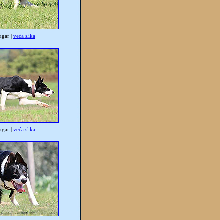
gar |
veća slika
gar |
veća slika