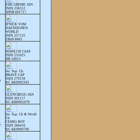
EIRI GREME JAN
ISDS 256512
SHSB 601717
H'NICK VOM
DAENISCHEN
WOHLD
ISDS 257125
ZBrH 6665
MAWLCH CASS
ISDS 251025
HR 10013
Int. Sup. Ch.
BRAVE CAP
ISDS 270159
D
KC AK0902593
GLENCREGG JAN
ISDS 301117
KC AM0901079
Int. Sup. Ch & World
Ch.
CEMIG ROY
L
ISDS 266416
KC AK0900700