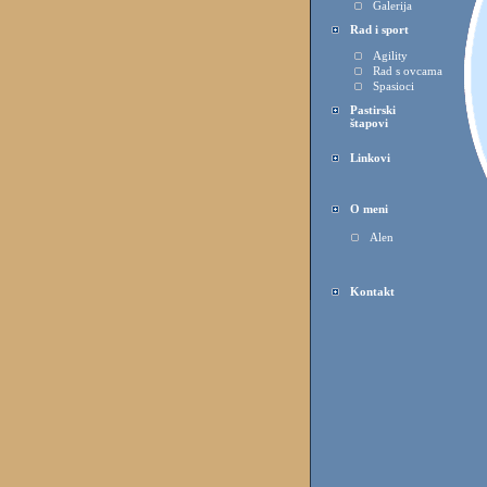
Galerija
Rad i sport
Agility
Rad s ovcama
Spasioci
Pastirski
štapovi
Linkovi
O meni
Alen
Kontakt