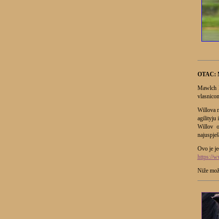
OTAC:
Mawlch Ev
vlasnico
Willova 
agilityju 
Willov o
najuspješn
Ovo je je
https:/
Niže može