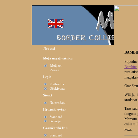
Novosti
BAMBI
Moja uzgajivačnica
Popodne 
Mužjaci
Bambina
Ženke
preslatki
Legla
mužjaka 
Prethodna
Otac šte
Očekivana
Will je, 
Štenci
srodstvu.
Na prodaju
Taro sad
Hrvatski ovčar
dragom p
Standard
Marcom G
Galerija
otišla u 
Graničarski koli
koza.
Standard