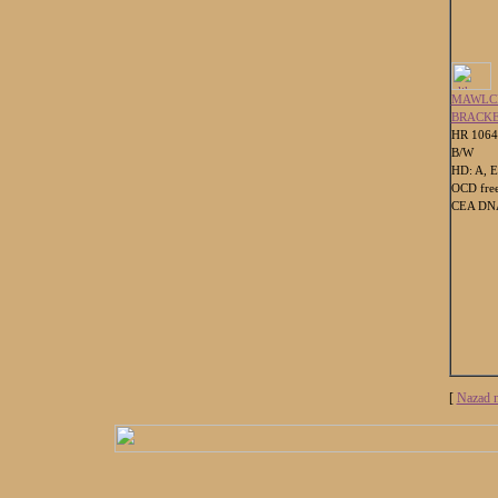
MAWLC
BRACK
HR 106
B/W
HD: A, E
OCD fre
CEA DNA
[
Nazad n