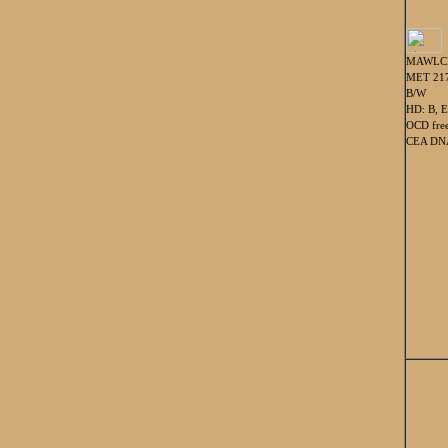
MAWLC
MET 217
B/W
HD: B, E
OCD fre
CEA DNA