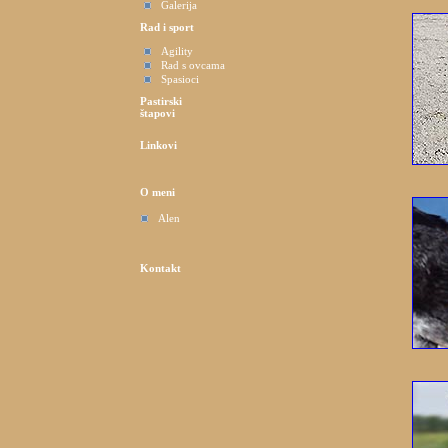
Galerija
Rad i sport
Agility
Rad s ovcama
Spasioci
Pastirski
štapovi
Linkovi
O meni
Alen
Kontakt