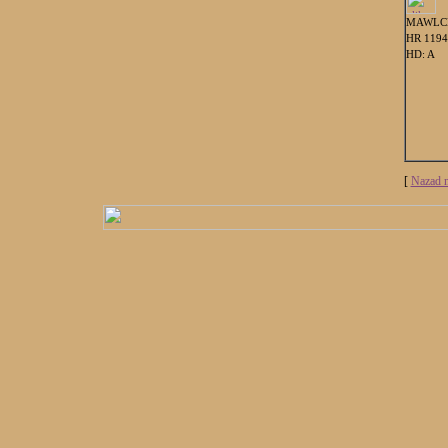
MAWLC
HR 1194
HD: A
[
Nazad n