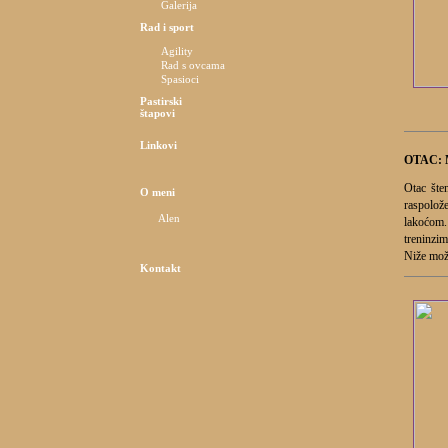
Galerija
Rad i sport
Agility
Rad s ovcama
Spasioci
Pastirski
štapovi
Linkovi
OTAC:
Otac št
O meni
raspolože
Alen
lakoćom.
treninzim
Niže može
Kontakt