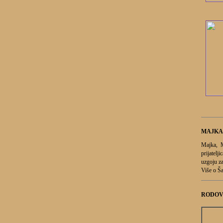
MAJKA
Majka, 
prijatelj
uzgoju za
Više o Ša
RODOV