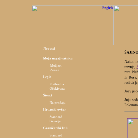
Novosti
ŠAJIN
Moja uzgajivačnica
Nakon ne
Mužjaci
travnja,
Ženke
reza. Naž
Legla
ih Ross,
reći da j
Prethodna
Očekivana
Joey je d
Štenci
Juju sad
Na prodaju
Polonom.
Hrvatski ovčar
Standard
Galerija
Graničarski koli
Standard