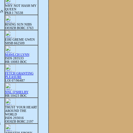
WHY NOT HASH MY
QUEEN
AN
PKR I 76538
1
RISING SUN NIBS
OEHZB BORC 3763
EIRI GREME GWEN
SHSB 662509
MAWLCH LYNN
ISDS 283533
HR 10083 BOC
FETCH GRANTING
PLEASURE
LOI 07/96487
NNL Q'SHELBY
HR 10423 BOC
TRUST YOUR HEART
AROUND THE
WORLD
ISDS 293016
OEHZB BORC 2197
6