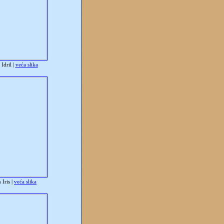
Idril |
veća slika
Iris |
veća slika