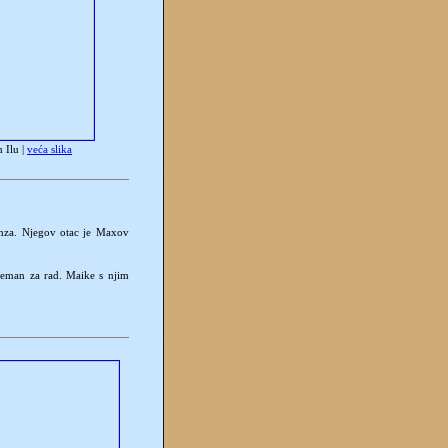
 Ilu |
veća slika
rinza. Njegov otac je Maxov
preman za rad. Maike s njim