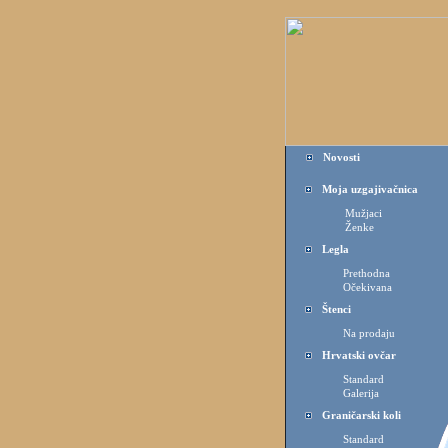
Novosti
Moja uzgajivačnica
Mužjaci
Ženke
Legla
Prethodna
Očekivana
Štenci
Na prodaju
Hrvatski ovčar
Standard
Galerija
Graničarski koli
Standard