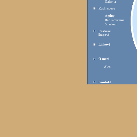
Galerija
Rad i sport
Agility
Rad s ovcama
Spasioci
Pastirski
štapovi
Linkovi
O meni
Alen
Kontakt