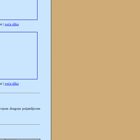
i |
veća slika
i |
veća slika
svojom dragom prijateljicom