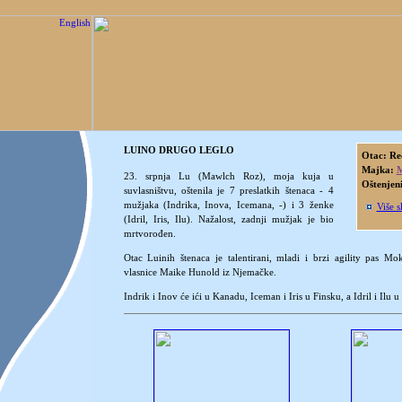
LUINO DRUGO LEGLO
Otac: Re
Majka:
M
23. srpnja Lu (Mawlch Roz), moja kuja u
Oštenjen
suvlasništvu, oštenila je 7 preslatkih štenaca - 4
mužjaka (Indrika, Inova, Icemana, -) i 3 ženke
Više s
(Idril, Iris, Ilu). Nažalost, zadnji mužjak je bio
mrtvorođen.
Otac Luinih štenaca je talentirani, mladi i brzi agility pas M
vlasnice Maike Hunold iz Njemačke.
Indrik i Inov će ići u Kanadu, Iceman i Iris u Finsku, a Idril i Ilu 