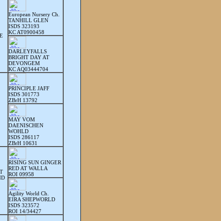
European Nursery Ch.
TANHILL GLEN
ISDS 323193
KC AT0900458
E
DARLEYFALLS
BRIGHT DAY AT
DEVONGEM
KC AQ03444704
PRINCIPLE JAFF
ISDS 301773
ZBrH 13792
MAY VOM
DAENISCHEN
WOHLD
ISDS 286117
ZBrH 10631
RISING SUN GINGER
RED AT WALLA
T
ROI 09958
ND
Agility World Ch.
EIRA SHEPWORLD
ISDS 323572
ROI 14/34427