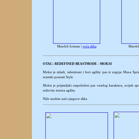
Mawlch Iceman |
veća slika
Mawlch
OTAC:
REDEFINED BEASTMODE - MOKSI
Moksi je mladi, talentirani i brzi agility pas iz uzgoja Maxa Sp
svjetski poznati Style.
Moksi je prijateljski raspoloženi pas veselog karaktera, uvijek s
redovito trenira agility.
Niže možete naći njegove slike.