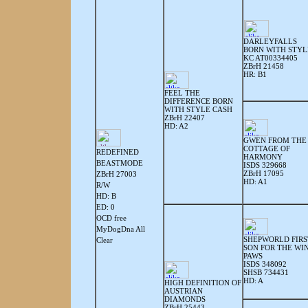
DARLEYFALLS
BORN WITH STYL
KC AT00334405
ZBrH 21458
HR: B1
FEEL THE
DIFFERENCE BORN
WITH STYLE CASH
ZBrH 22407
HD: A2
GWEN FROM THE
COTTAGE OF
REDEFINED
HARMONY
BEASTMODE
ISDS 329668
ZBrH 17095
ZBrH 27003
HD: A1
R/W
HD: B
ED: 0
OCD free
MyDogDna All
SHEPWORLD FIRS
Clear
SON FOR THE WI
PAWS
ISDS 348092
SHSB 734431
HD: A
HIGH DEFINITION OF
AUSTRIAN
DIAMONDS
ZBrH 25443