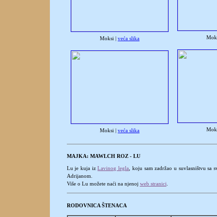
Moks
Moksi |
veća slika
Moks
Moksi |
veća slika
MAJKA: MAWLCH ROZ - LU
Lu je kuja iz
Lavinog legla
, koju sam zadržao u suvlasništvu sa 
Adrijanom.
Više o Lu možete naći na njenoj
web stranici
.
RODOVNICA ŠTENACA