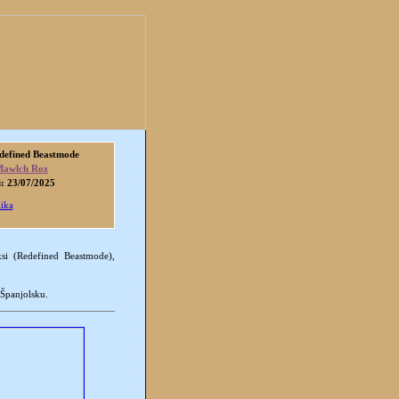
defined Beastmode
awlch Roz
i: 23/07/2025
lika
oksi (Redefined Beastmode),
u Španjolsku.