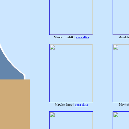
Mawlch Indrik |
veća slika
Mawlch 
Mawlch Inov |
veća slika
Mawlch 