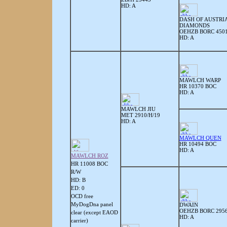
HD: A
DASH OF AUSTRI
DIAMONDS
OEHZB BORC 450
HD: A
MAWLCH WARP
HR 10370 BOC
HD: A
MAWLCH JIU
MET 2910/H/19
HD: A
MAWLCH QUEN
HR 10494 BOC
HD: A
MAWLCH ROZ
HR 11008 BOC
R/W
HD: B
ED: 0
OCD free
MyDogDna panel
DWAIN
OEHZB BORC 295
clear (except EAOD
HD: A
carrier)